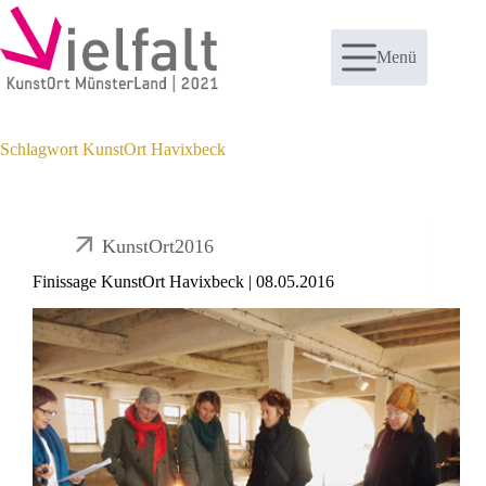
Zum
Inhalt
springen
Menü
Schlagwort
KunstOrt Havixbeck
KunstOrt2016
Finissage KunstOrt Havixbeck | 08.05.2016