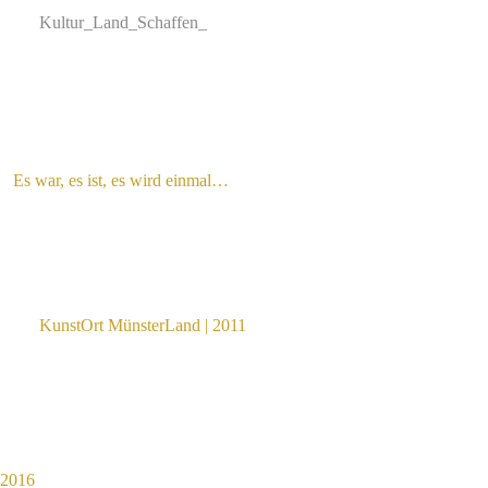
Zum
Kultur_Land_Schaffen_
Inhalt
springen
Es war, es ist, es wird einmal…
KunstOrt MünsterLand | 2011
2016